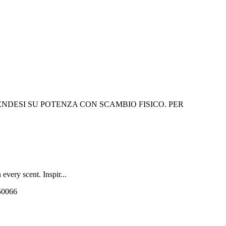
ENDESI SU POTENZA CON SCAMBIO FISICO. PER
very scent. Inspir...
550066