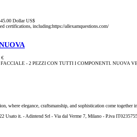
45.00 Dollar US$
 certifications, including:https://allexamquestions.com/
 NUOVA
 €
ACCIALE - 2 PEZZI CON TUTTI I COMPONENTI. NUOVA V
, where elegance, craftsmanship, and sophistication come together in e
2 Usato it. - Adintend Srl - Via dal Verme 7, Milano - P.iva IT02357