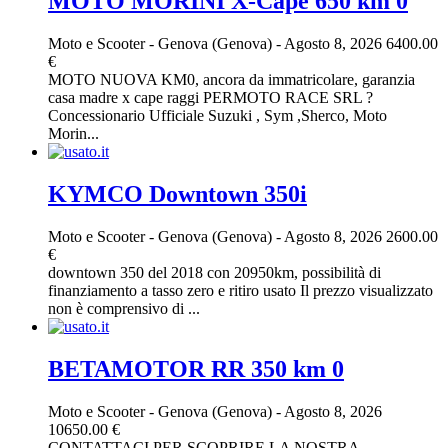
MOTO MORINI X-Cape 650 km 0
Moto e Scooter
-
Genova (Genova)
-
Agosto 8, 2026
6400.00
€
MOTO NUOVA KM0, ancora da immatricolare, garanzia
casa madre x cape raggi PERMOTO RACE SRL ?
Concessionario Ufficiale Suzuki , Sym ,Sherco, Moto
Morin...
KYMCO Downtown 350i
Moto e Scooter
-
Genova (Genova)
-
Agosto 8, 2026
2600.00
€
downtown 350 del 2018 con 20950km, possibilità di
finanziamento a tasso zero e ritiro usato Il prezzo visualizzato
non è comprensivo di ...
BETAMOTOR RR 350 km 0
Moto e Scooter
-
Genova (Genova)
-
Agosto 8, 2026
10650.00 €
CONTATTACI PER SCOPRIRE LA NOSTRA