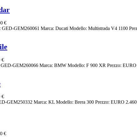
dar
0 €
: GED-GEM260061 Marca: Ducati Modello: Multistrada V4 1100 Prez
ile
 €
ce: GED-GEM260066 Marca: BMW Modello: F 900 XR Prezzo: EURO 8.7
e
 €
: GED-GEM250332 Marca: KL Modello: Brera 300 Prezzo: EURO 2.460 C
0 €